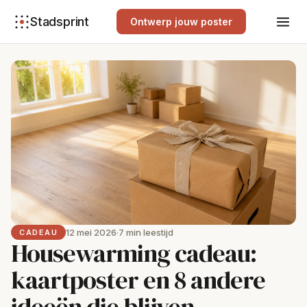
Stadsprint
Ontwerp jouw poster
12 mei 2026
·
7 min leestijd
CADEAU
Housewarming cadeau:
kaartposter en 8 andere
ideeën die blijven