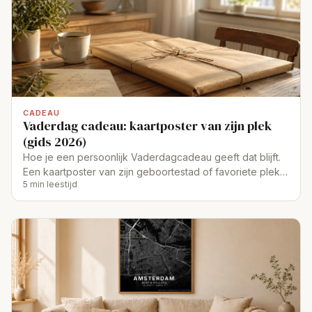
CADEAU
Vaderdag cadeau: kaartposter van zijn plek
(gids 2026)
Hoe je een persoonlijk Vaderdagcadeau geeft dat blijft.
Een kaartposter van zijn geboortestad of favoriete plek,
5 min leestijd
klaar binnen 5 minuten.