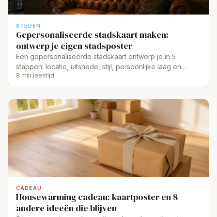
STEDEN
Gepersonaliseerde stadskaart maken:
ontwerp je eigen stadsposter
Een gepersonaliseerde stadskaart ontwerp je in 5
stappen: locatie, uitsnede, stijl, persoonlijke laag en
8 min leestijd
formaat. Klaar in 5 minuten.
CADEAU
Housewarming cadeau: kaartposter en 8
andere ideeën die blijven