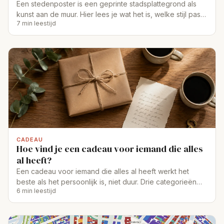
Een stedenposter is een geprinte stadsplattegrond als
kunst aan de muur. Hier lees je wat het is, welke stijl past
7 min leestijd
en welk formaat je kiest.
CADEAU
Hoe vind je een cadeau voor iemand die alles
al heeft?
Een cadeau voor iemand die alles al heeft werkt het
beste als het persoonlijk is, niet duur. Drie categorieën
6 min leestijd
die echt raken.