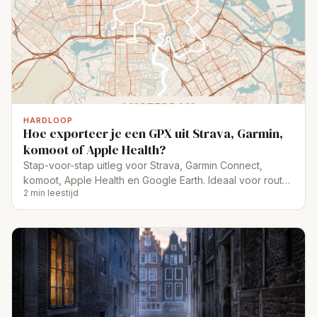
HARDLOOP
Hoe exporteer je een GPX uit Strava, Garmin,
komoot of Apple Health?
Stap-voor-stap uitleg voor Strava, Garmin Connect,
komoot, Apple Health en Google Earth. Ideaal voor route-
2 min leestijd
posters van hardloop of fietstocht.