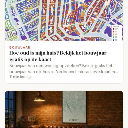
BOUWJAAR
Hoe oud is mijn huis? Bekijk het bouwjaar
gratis op de kaart
Bouwjaar van een woning opzoeken? Bekijk gratis het
bouwjaar van elk huis in Nederland. Interactieve kaart met
11 min leestijd
10 miljoen panden per bouwperiode.