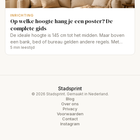
INRICHTING
Op welke hoogte hang je een poster? De
complete gids
De ideale hoogte is 145 cm tot het midden. Maar boven
een bank, bed of bureau gelden andere regels. Met
5 min leestijd
formule en tabel per ruimte.
Stadsprint
© 2026 Stadsprint. Gemaakt in Nederland.
Blog
Over ons
Privacy
Voorwaarden
Contact
Instagram