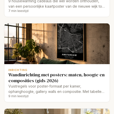
9 housewarming cadeaus die wel worden onthouden,
van een persoonlijke kaartposter van de nieuwe wijk tot
7 min leestijd
brood en zout.
INRICHTING
Wandinrichting met posters: maten, hoogte en
composities (gids 2026)
Vuistregels voor poster-formaat per kamer,
ophanghoogte, gallery walls en compositie. Met tabellen
9 min leestijd
per ruimte en een ophang-checklist.