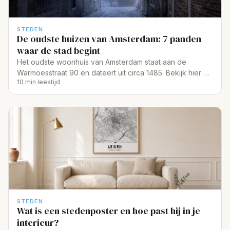
STEDEN
De oudste huizen van Amsterdam: 7 panden
waar de stad begint
Het oudste woonhuis van Amsterdam staat aan de
Warmoesstraat 90 en dateert uit circa 1485. Bekijk hier de
10 min leestijd
7 oudste panden met BAG-feiten en kaart.
STEDEN
Wat is een stedenposter en hoe past hij in je
interieur?