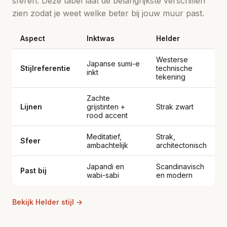
sferen. Deze tabel laat de belangrijkste verschillen
zien zodat je weet welke beter bij jouw muur past.
Aspect
Inktwas
Helder
Westerse
Japanse sumi-e
Stijlreferentie
technische
inkt
tekening
Zachte
Lijnen
grijstinten +
Strak zwart
rood accent
Meditatief,
Strak,
Sfeer
ambachtelijk
architectonisch
Japandi en
Scandinavisch
Past bij
wabi-sabi
en modern
Bekijk Helder stijl →