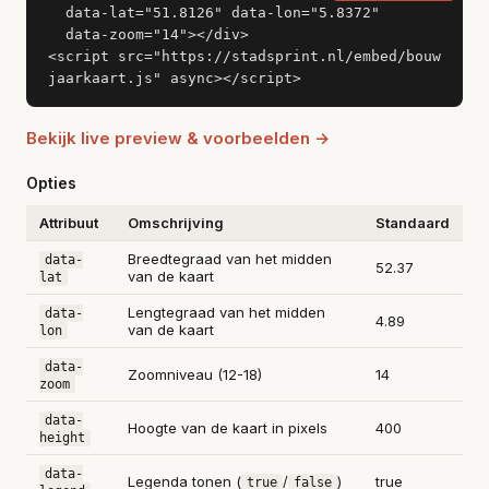
  data-lat="51.8126" data-lon="5.8372"

  data-zoom="14"></div>

<script src="https://stadsprint.nl/embed/bouw
jaarkaart.js" async></script>
Bekijk live preview & voorbeelden →
Opties
Attribuut
Omschrijving
Standaard
Breedtegraad van het midden
data-
52.37
van de kaart
lat
Lengtegraad van het midden
data-
4.89
van de kaart
lon
data-
Zoomniveau (12-18)
14
zoom
data-
Hoogte van de kaart in pixels
400
height
data-
Legenda tonen (
/
)
true
true
false