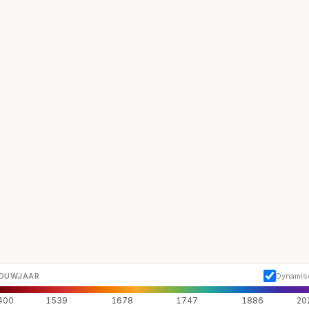
OUWJAAR
Dynamis
400
1539
1678
1747
1886
20