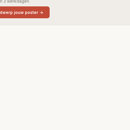
 in 3 werkdagen.
twerp jouw poster
→