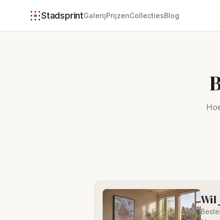
Stadsprint
Galerij
Prijzen
Collecties
Blog
B
Hoe
Wil
Beste