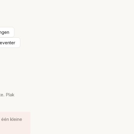
ingen
eventer
te. Plak
 één kleine