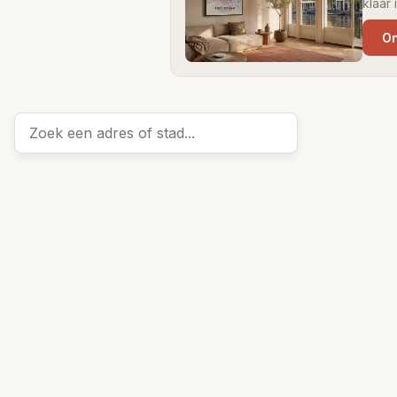
klaar
On