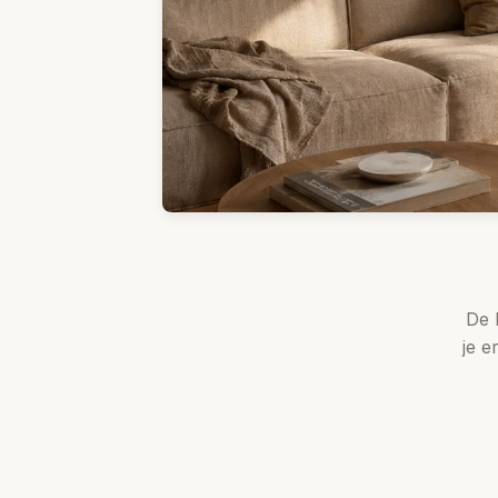
De 
je e