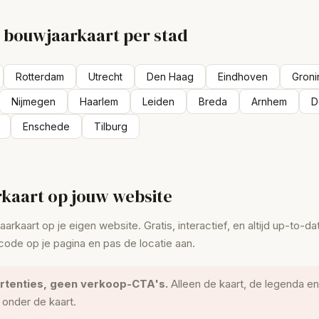
e bouwjaarkaart per stad
Rotterdam
Utrecht
Den Haag
Eindhoven
Gron
Nijmegen
Haarlem
Leiden
Breda
Arnhem
D
Enschede
Tilburg
kaart op jouw website
rkaart op je eigen website. Gratis, interactief, en altijd up-to-da
ode op je pagina en pas de locatie aan.
rtenties, geen verkoop-CTA's.
Alleen de kaart, de legenda en
k onder de kaart.