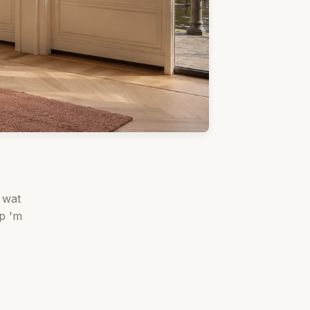
 wat
rp 'm