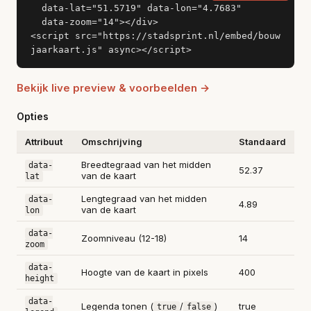
  data-lat="51.5719" data-lon="4.7683"

  data-zoom="14"></div>

<script src="https://stadsprint.nl/embed/bouw
jaarkaart.js" async></script>
Bekijk live preview & voorbeelden →
Opties
Attribuut
Omschrijving
Standaard
Breedtegraad van het midden
data-
52.37
van de kaart
lat
Lengtegraad van het midden
data-
4.89
van de kaart
lon
data-
Zoomniveau (12-18)
14
zoom
data-
Hoogte van de kaart in pixels
400
height
data-
Legenda tonen (
/
)
true
true
false